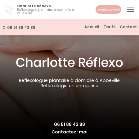
Aller
Charlotte Réflexo
au
Réflexologue plantaire à domicile à
Contactez-moi
Abbeville
contenu
principal
Navigation secondaire
Accueil
Tarifs
Contact
06 51 88 43 88
Réflexologue plantaire à domicile à Abbeville
Réflexologie en entreprise
06 51 88 43 88
Contactez-moi