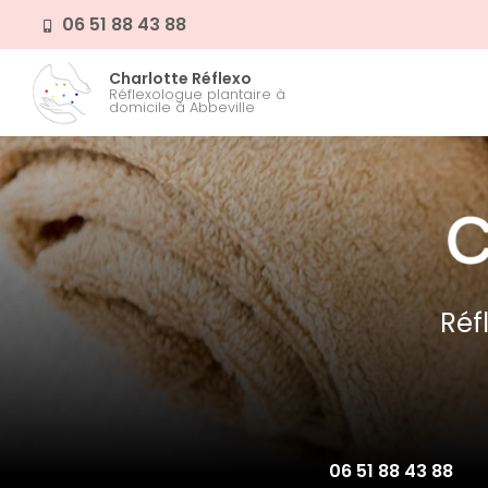
Aller
06 51 88 43 88
au
contenu
Navigation prin
Charlotte Réflexo
principal
Réflexologue plantaire à
domicile à Abbeville
Réf
06 51 88 43 88