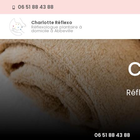
Aller
06 51 88 43 88
au
contenu
Navigation prin
Charlotte Réflexo
principal
Réflexologue plantaire à
domicile à Abbeville
Réf
06 51 88 43 88