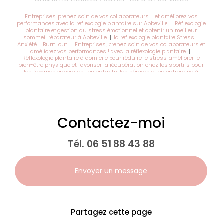
Entreprises, prenez soin de vos collaborateurs … et améliorez vos
performances avec la reflexologie plantaire sur Abbeville
|
Réflexologie
plantaire et gestion du stress émotionnel et obtenir un meilleur
sommeil réparateur à Abbeville
|
la reflexologie plantaire Stress -
Anxiété - Burn-out
|
Entreprises, prenez soin de vos collaborateurs et
améliorez vos performances ! avec la réflexologie plantaire
|
Réflexologie plantaire à domicile pour réduire le stress, améliorer le
bien-être physique et favoriser la récupération chez les sportifs pour
les femmes enceintes, les enfants, les séniors et en entreprise à
Abbeville
|
Réflexologue plantaire pour personnes en burn-out à
Abbeville
|
bienfaits de la réflexologie plantaire sur le burnout
Contactez-moi
Tél.
06 51 88 43 88
Envoyer un message
Partagez cette page