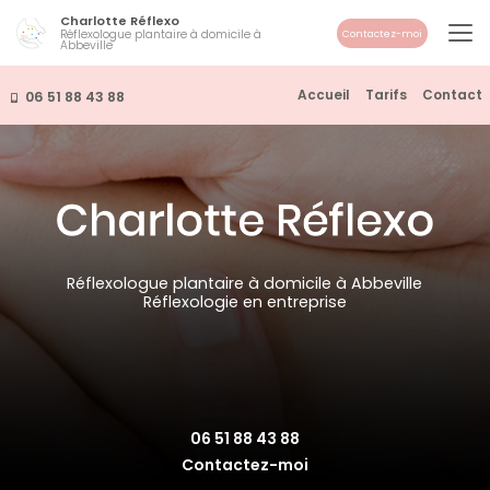
Aller
Charlotte Réflexo
au
Réflexologue plantaire à domicile à
Contactez-moi
Abbeville
contenu
principal
Navigation secondaire
Accueil
Tarifs
Contact
06 51 88 43 88
Réflexologue plantaire à domicile à Abbeville
Réflexologie en entreprise
06 51 88 43 88
Contactez-moi