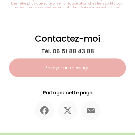
bien-être physique et favoriser la récupération chez les sportifs pour
les femmes enceintes, les enfants, les séniors et en entreprise à
Abbeville
|
Réflexologie plantaire et gestion du stress émotionnel et
obtenir un meilleur sommeil réparateur à Abbeville
Contactez-moi
Tél.
06 51 88 43 88
Envoyer un message
Partagez cette page
Facebook
X
Email