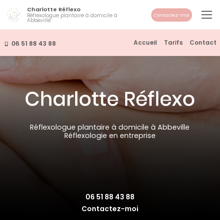
Aller
Charlotte Réflexo
au
Réflexologue plantaire à domicile à
Contactez-moi
Abbeville
contenu
principal
Navigation secondaire
Accueil
Tarifs
Contact
06 51 88 43 88
Réflexologue plantaire à domicile à Abbeville
Réflexologie en entreprise
06 51 88 43 88
Contactez-moi