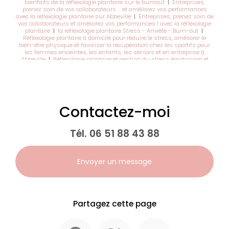
bienfaits de la réflexologie plantaire sur le burnout
|
Entreprises,
prenez soin de vos collaborateurs … et améliorez vos performances
avec la reflexologie plantaire sur Abbeville
|
Entreprises, prenez soin de
vos collaborateurs et améliorez vos performances ! avec la réflexologie
plantaire
|
la reflexologie plantaire Stress - Anxiété - Burn-out
|
Réflexologie plantaire à domicile pour réduire le stress, améliorer le
bien-être physique et favoriser la récupération chez les sportifs pour
les femmes enceintes, les enfants, les séniors et en entreprise à
Abbeville
|
Réflexologie plantaire et gestion du stress émotionnel et
obtenir un meilleur sommeil réparateur à Abbeville
|
Réflexologue
plantaire pour personnes en burn-out à Abbeville
Contactez-moi
Tél.
06 51 88 43 88
Envoyer un message
Partagez cette page
Facebook
X
Email