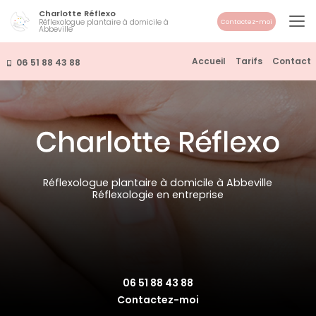
Aller
Charlotte Réflexo
au
Réflexologue plantaire à domicile à
Contactez-moi
Abbeville
contenu
principal
Navigation secondaire
Accueil
Tarifs
Contact
06 51 88 43 88
Réflexologue plantaire à domicile à Abbeville
Réflexologie en entreprise
06 51 88 43 88
Contactez-moi