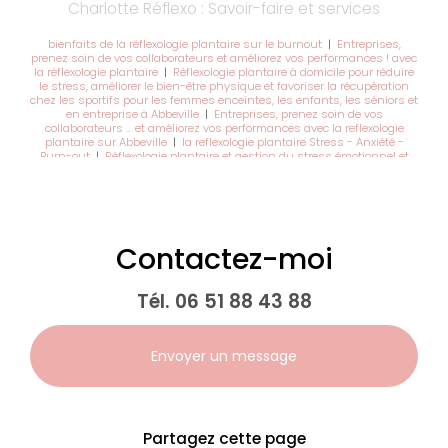
Charlotte Réflexo : Savoir-faire et services
bienfaits de la réflexologie plantaire sur le burnout
|
Entreprises,
prenez soin de vos collaborateurs et améliorez vos performances ! avec
la réflexologie plantaire
|
Réflexologie plantaire à domicile pour réduire
le stress, améliorer le bien-être physique et favoriser la récupération
chez les sportifs pour les femmes enceintes, les enfants, les séniors et
en entreprise à Abbeville
|
Entreprises, prenez soin de vos
collaborateurs … et améliorez vos performances avec la reflexologie
plantaire sur Abbeville
|
la reflexologie plantaire Stress - Anxiété -
Burn-out
|
Réflexologie plantaire et gestion du stress émotionnel et
obtenir un meilleur sommeil réparateur à Abbeville
|
Réflexologue
plantaire pour personnes en burn-out à Abbeville
Contactez-moi
Tél.
06 51 88 43 88
Envoyer un message
Partagez cette page