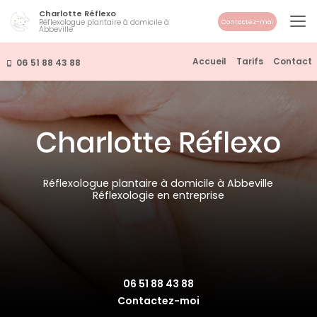
Aller
Charlotte Réflexo
au
Réflexologue plantaire à domicile à
Contactez-moi
Abbeville
contenu
principal
Navigation secondaire
Accueil
Tarifs
Contact
06 51 88 43 88
Réflexologue plantaire à domicile à Abbeville
Réflexologie en entreprise
06 51 88 43 88
Contactez-moi