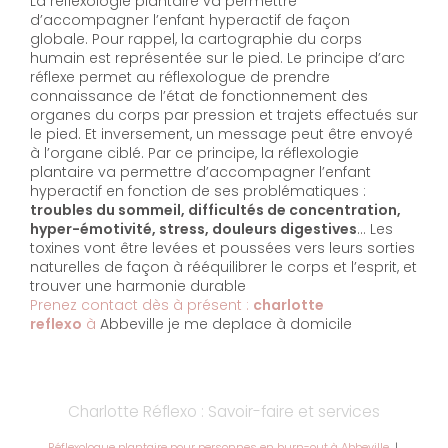
La réflexologie plantaire va permettre
d’accompagner l’enfant hyperactif de façon
globale. Pour rappel, la cartographie du corps
humain est représentée sur le pied. Le principe d’arc
réflexe permet au réflexologue de prendre
connaissance de l’état de fonctionnement des
organes du corps par pression et trajets effectués sur
le pied. Et inversement, un message peut être envoyé
à l’organe ciblé. Par ce principe, la réflexologie
plantaire va permettre d’accompagner l’enfant
hyperactif en fonction de ses problématiques :
troubles du sommeil, difficultés de concentration,
hyper-émotivité, stress, douleurs digestives
… Les
toxines vont être levées et poussées vers leurs sorties
naturelles de façon à rééquilibrer le corps et l’esprit, et
trouver une harmonie durable
Prenez contact dès à présent :
charlotte
reflexo
à
Abbeville je me deplace à domicile
Charlotte Réflexo : Savoir-faire et services
Réflexologue plantaire pour personnes en burn-out à Abbeville
|