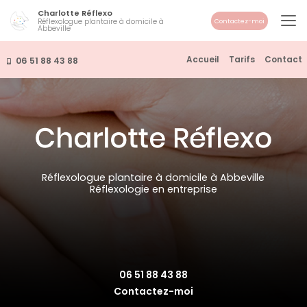
Aller
Charlotte Réflexo
au
Réflexologue plantaire à domicile à
Contactez-moi
Abbeville
contenu
principal
Navigation secondaire
Accueil
Tarifs
Contact
06 51 88 43 88
Réflexologue plantaire à domicile à Abbeville
Réflexologie en entreprise
06 51 88 43 88
Contactez-moi