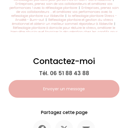
Entreprises, prenez soin de vos collaborateurs et améliorez vos
performances ! avec la réflexologie plantaire
|
Entreprises, prenez soin
de vos collaborateurs … et améliorez vos performances avec la
reflexologie plantaire sur Abbeville
|
la reflexologie plantaire Stress -
Anxiété - Burn-out
|
Réflexologie plantaire et gestion du stress
émotionnel et obtenir un meilleur sommeil réparateur à Abbeville
|
Réflexologie plantaire à domicile pour réduire le stress, améliorer le
bien-être physique et favoriser la récupération chez les sportifs pour
les femmes enceintes, les enfants, les séniors et en entreprise à
Abbeville
|
bienfaits de la réflexologie plantaire sur le burnout
Contactez-moi
Tél.
06 51 88 43 88
Envoyer un message
Partagez cette page
Facebook
X
Email