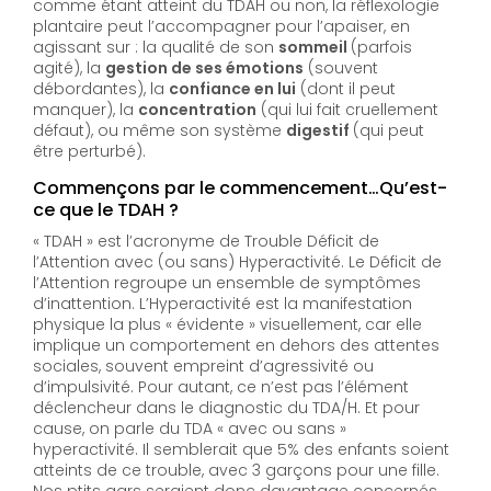
comme étant atteint du TDAH ou non, la réflexologie
plantaire peut l’accompagner pour l’apaiser, en
agissant sur : la qualité de son
sommeil
(parfois
agité), la
gestion de ses émotions
(souvent
débordantes), la
confiance en lui
(dont il peut
manquer), la
concentration
(qui lui fait cruellement
défaut), ou même son système
digestif
(qui peut
être perturbé).
Commençons par le commencement…Qu’est-
ce que le TDAH ?
« TDAH » est l’acronyme de Trouble Déficit de
l’Attention avec (ou sans) Hyperactivité. Le Déficit de
l’Attention regroupe un ensemble de symptômes
d’inattention. L’Hyperactivité est la manifestation
physique la plus « évidente » visuellement, car elle
implique un comportement en dehors des attentes
sociales, souvent empreint d’agressivité ou
d’impulsivité. Pour autant, ce n’est pas l’élément
déclencheur dans le diagnostic du TDA/H. Et pour
cause, on parle du TDA « avec ou sans »
hyperactivité. Il semblerait que 5% des enfants soient
atteints de ce trouble, avec 3 garçons pour une fille.
Nos ptits gars seraient donc davantage concernés…