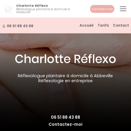
Aller
Charlotte Réflexo
au
Réflexologue plantaire à domicile à
Contactez-moi
Abbeville
contenu
principal
Navigation secondaire
Accueil
Tarifs
Contact
06 51 88 43 88
Réflexologue plantaire à domicile à Abbeville
Réflexologie en entreprise
06 51 88 43 88
Contactez-moi