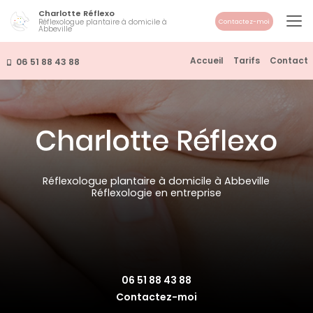
Aller
Charlotte Réflexo
au
Réflexologue plantaire à domicile à
Contactez-moi
Abbeville
contenu
principal
Navigation secondaire
Accueil
Tarifs
Contact
06 51 88 43 88
Réflexologue plantaire à domicile à Abbeville
Réflexologie en entreprise
06 51 88 43 88
Contactez-moi