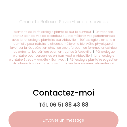
Charlotte Réflexo : Savoir-faire et services
bienfaits de la réflexologie plantaire sur le burnout
|
Entreprises,
prenez soin de vos collaborateurs … et améliorez vos performances
avec la reflexologie plantaire sur Abbeville
|
Réflexologie plantaire à
domicile pour réduire le stress, améliorer le bien-être physique et
favoriser la récupération chez les sportifs pour les femmes enceintes,
les enfants, les séniors et en entreprise à Abbeville
|
Réflexologue
plantaire pour personnes en burn-out à Abbeville
|
la reflexologie
plantaire Stress - Anxiété - Burn-out
|
Réflexologie plantaire et gestion
du stress émotionnel et obtenir un meilleur sommeil réparateur à
Abbeville
|
Entreprises, prenez soin de vos collaborateurs et améliorez
vos performances ! avec la réflexologie plantaire
Contactez-moi
Tél.
06 51 88 43 88
Envoyer un message