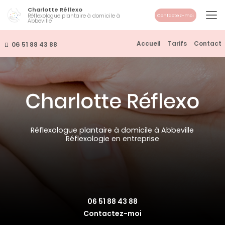
Aller
Charlotte Réflexo
au
Réflexologue plantaire à domicile à
Contactez-moi
Abbeville
contenu
principal
Navigation secondaire
Accueil
Tarifs
Contact
06 51 88 43 88
Réflexologue plantaire à domicile à Abbeville
Réflexologie en entreprise
06 51 88 43 88
Contactez-moi