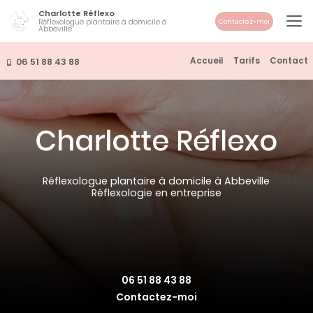
Aller
Charlotte Réflexo
au
Réflexologue plantaire à domicile à
Contactez-moi
Abbeville
contenu
principal
Navigation secondaire
Accueil
Tarifs
Contact
06 51 88 43 88
Réflexologue plantaire à domicile à Abbeville
Réflexologie en entreprise
06 51 88 43 88
Contactez-moi