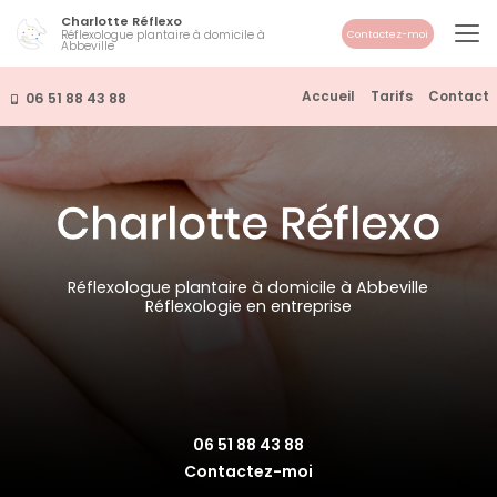
Aller
Charlotte Réflexo
au
Réflexologue plantaire à domicile à
Contactez-moi
Abbeville
contenu
principal
Navigation secondaire
Accueil
Tarifs
Contact
06 51 88 43 88
Réflexologue plantaire à domicile à Abbeville
Réflexologie en entreprise
06 51 88 43 88
Contactez-moi