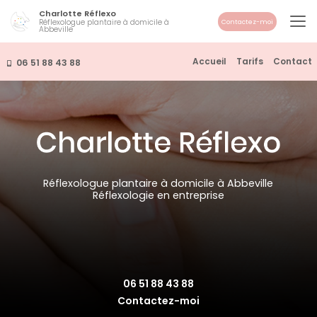
Aller
Charlotte Réflexo
au
Réflexologue plantaire à domicile à
Contactez-moi
Abbeville
contenu
principal
Navigation secondaire
Accueil
Tarifs
Contact
06 51 88 43 88
Réflexologue plantaire à domicile à Abbeville
Réflexologie en entreprise
06 51 88 43 88
Contactez-moi