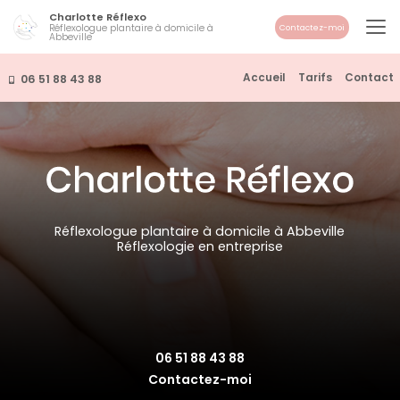
Aller
Charlotte Réflexo
au
Réflexologue plantaire à domicile à
Contactez-moi
Abbeville
contenu
principal
Navigation secondaire
Accueil
Tarifs
Contact
06 51 88 43 88
Réflexologue plantaire à domicile à Abbeville
Réflexologie en entreprise
06 51 88 43 88
Contactez-moi