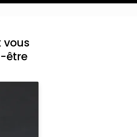
x vous
-être