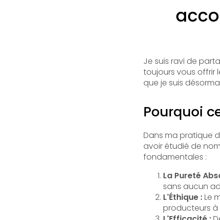
acco
Je suis ravi de par
toujours vous offrir 
que je suis désorma
Pourquoi ce
Dans ma pratique de
avoir étudié de nom
fondamentales :
La Pureté Abso
sans aucun add
L'Éthique :
Le m
producteurs à 
L'Efficacité :
De