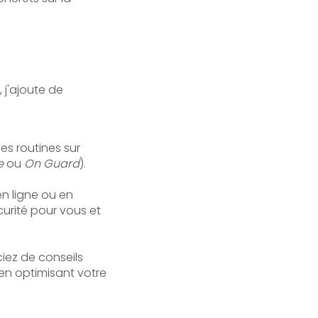
, j'ajoute de
s routines sur
e
ou
On Guard
).
n ligne ou en
curité pour vous et
ez de conseils
 en optimisant votre