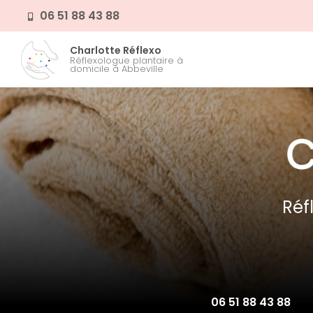
Aller
06 51 88 43 88
au
contenu
Navigation prin
Charlotte Réflexo
principal
Réflexologue plantaire à
domicile à Abbeville
Réf
06 51 88 43 88