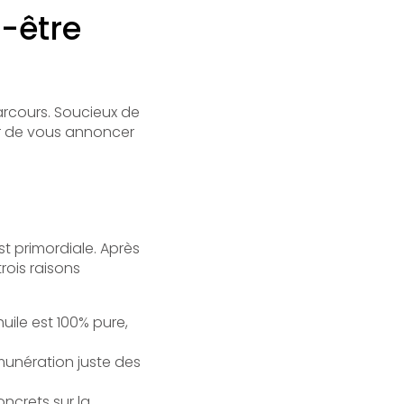
-être
rcours. Soucieux de
isir de vous annoncer
t primordiale. Après
rois raisons
huile est 100% pure,
munération juste des
ncrets sur la