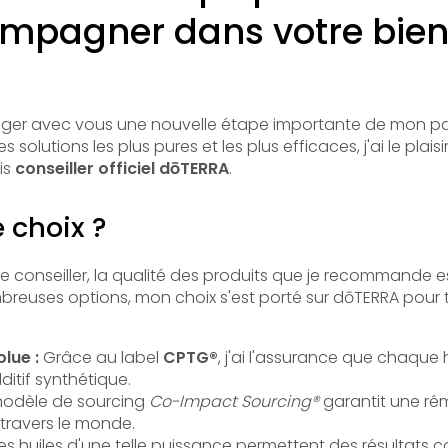
mpagner dans votre bien
tager avec vous une nouvelle étape importante de mon pa
les solutions les plus pures et les plus efficaces, j'ai le pla
is
conseiller officiel dōTERRA
.
 choix ?
 conseiller, la qualité des produits que je recommande es
breuses options, mon choix s'est porté sur dōTERRA pour t
lue :
Grâce au label
CPTG®
, j'ai l'assurance que chaque 
itif synthétique.
odèle de sourcing
Co-Impact Sourcing®
garantit une ré
travers le monde.
s huiles d'une telle puissance permettent des résultats co