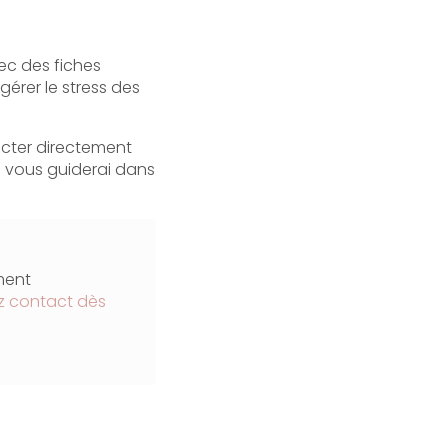
vec des fiches
érer le stress des
cter directement
je vous guiderai dans
ment
z contact dès